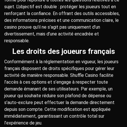
sujet. L’objectif est double : protéger les joueurs tout en
renforçant la confiance. En offrant des outils accessibles,
des informations précises et une communication claire, le
casino prouve qu’il ne s’agit pas uniquement d’un
divertissement, mais d’une activité encadrée et
responsable.
Les droits des joueurs français
Conformément à la réglementation en vigueur, les joueurs
français disposent de droits spécifiques pour gérer leur
activité de manière responsable. Shuffle Casino facilite
l’accès à ces options et s’engage à respecter toute
demande émanant de ses utilisateurs. Par exemple, un
joueur qui souhaite réduire son plafond de dépense ou
s’auto-exclure peut effectuer la demande directement
depuis son compte. Cette modification est appliquée
immédiatement, garantissant un contrôle total sur
l’expérience de jeu.