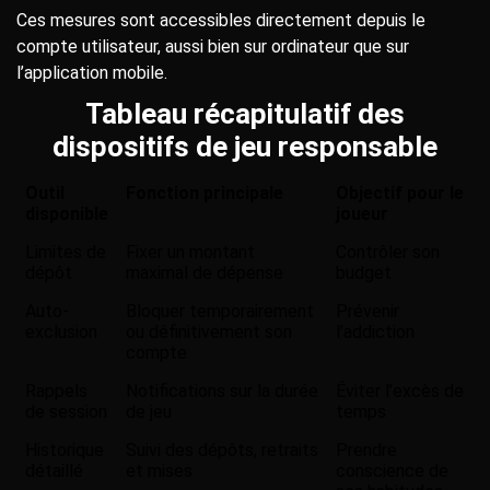
Ces mesures sont accessibles directement depuis le
compte utilisateur, aussi bien sur ordinateur que sur
l’application mobile.
Tableau récapitulatif des
dispositifs de jeu responsable
Outil
Fonction principale
Objectif pour le
disponible
joueur
Limites de
Fixer un montant
Contrôler son
dépôt
maximal de dépense
budget
Auto-
Bloquer temporairement
Prévenir
exclusion
ou définitivement son
l’addiction
compte
Rappels
Notifications sur la durée
Éviter l’excès de
de session
de jeu
temps
Historique
Suivi des dépôts, retraits
Prendre
détaillé
et mises
conscience de